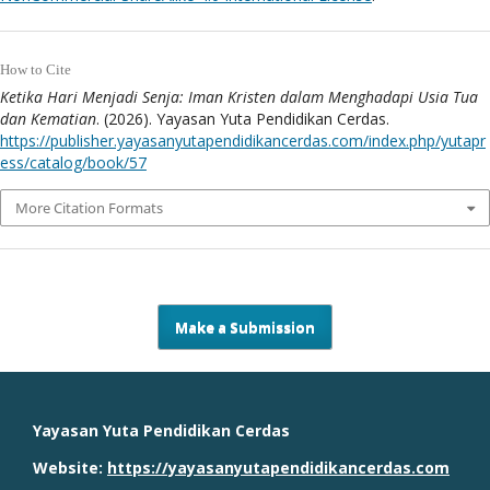
How to Cite
Ketika Hari Menjadi Senja: Iman Kristen dalam Menghadapi Usia Tua
dan Kematian
. (2026). Yayasan Yuta Pendidikan Cerdas.
https://publisher.yayasanyutapendidikancerdas.com/index.php/yutapr
ess/catalog/book/57
More Citation Formats
Make a Submission
Yayasan Yuta Pendidikan Cerdas
Website:
https://yayasanyutapendidikancerdas.com