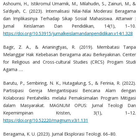
Ashoumi, H., Istikromul Umamik, M., Milahudin, S., Zainuri, M., &
Sa’diyah, C. (2023). Internalisasi Nilai-Nilai Moderasi Beragama
dan Implikasinya Terhadap Sikap Sosial Mahasiswa. Attanwir :
Jurnal Keislaman Dan Pendidikan, 14(1), 1–10.
https://doi.org/10.53915/jurnalkeislamandanpendidikan.v14i1.328
Bagir, Z. A., & Arianingtyas, R. (2019). Membatasi Tanpa
Melanggar Hak Kebebasan Beragama atau Berkeyakinan. Center
for Religious and Cross-cultural Studies (CRCS) Progam Studi
Agama ….
Barutu, P., Sembiring, N. K., Hutagalung, S., & Ferinia, R. (2022).
Partisipasi Gereja Mengantisipasi Bencana Alam dengan
Kolaborasi Pentaheliks melalui Pemaksimalan Program Mitigasi
dalam Masyarakat. MAGNUM OPUS: Jurnal Teologi Dan
Kepemimpinan Kristen, 3(1), 1–12.
https://doi.org/10.52220/magnum.v3i1.131
Beragama, K. U. (2023). Jurnal Eksplorasi Teologi. 66–80.