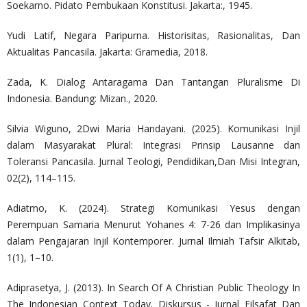
Soekarno. Pidato Pembukaan Konstitusi. Jakarta:, 1945.
Yudi Latif, Negara Paripurna. Historisitas, Rasionalitas, Dan
Aktualitas Pancasila. Jakarta: Gramedia, 2018.
Zada, K. Dialog Antaragama Dan Tantangan Pluralisme Di
Indonesia. Bandung: Mizan., 2020.
Silvia Wiguno, 2Dwi Maria Handayani. (2025). Komunikasi Injil
dalam Masyarakat Plural: Integrasi Prinsip Lausanne dan
Toleransi Pancasila. Jurnal Teologi, Pendidikan,Dan Misi Integran,
02(2), 114–115.
Adiatmo, K. (2024). Strategi Komunikasi Yesus dengan
Perempuan Samaria Menurut Yohanes 4: 7-26 dan Implikasinya
dalam Pengajaran Injil Kontemporer. Jurnal Ilmiah Tafsir Alkitab,
1(1), 1–10.
Adiprasetya, J. (2013). In Search Of A Christian Public Theology In
The Indonesian Context Today. Diskursus - Jurnal Filsafat Dan