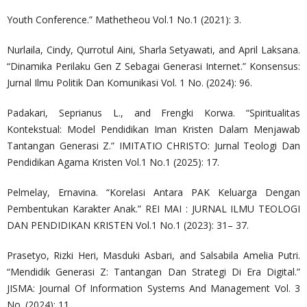
Youth Conference.” Mathetheou Vol.1 No.1 (2021): 3.
Nurlaila, Cindy, Qurrotul Aini, Sharla Setyawati, and April Laksana.
“Dinamika Perilaku Gen Z Sebagai Generasi Internet.” Konsensus:
Jurnal Ilmu Politik Dan Komunikasi Vol. 1 No. (2024): 96.
Padakari, Seprianus L., and Frengki Korwa. “Spiritualitas
Kontekstual: Model Pendidikan Iman Kristen Dalam Menjawab
Tantangan Generasi Z.” IMITATIO CHRISTO: Jurnal Teologi Dan
Pendidikan Agama Kristen Vol.1 No.1 (2025): 17.
Pelmelay, Ernavina. “Korelasi Antara PAK Keluarga Dengan
Pembentukan Karakter Anak.” REI MAI : JURNAL ILMU TEOLOGI
DAN PENDIDIKAN KRISTEN Vol.1 No.1 (2023): 31– 37.
Prasetyo, Rizki Heri, Masduki Asbari, and Salsabila Amelia Putri.
“Mendidik Generasi Z: Tantangan Dan Strategi Di Era Digital.”
JISMA: Journal Of Information Systems And Management Vol. 3
No. (2024): 11.