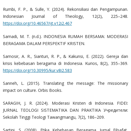
Rumbi, F. P., & Sulle, Y. (2024). Rekonsiliasi dan Pengampunan.
Indonesian Journal of Theology, 12(2), 225–248.
https://doi.org/10.46567/ijt.v12i2.467
Samadi, M. T. (n.d.). INDONESIA RUMAH BERSAMA: MODERASI
BERAGAMA DALAM PERSPEKTIF KRISTEN.
Samosir, A. R., Sianturi, R. P., & Kakunsi, E. (2022). Gereja dan
krisis kebebasan beragama di Indonesia. Kurios, 8(2), 355–369.
https://doi.org/10.30995/kur.v8i2.583
Sanneh, L. (2015). Translating the message: The missionary
impact on culture. Orbis Books.
SARAGIH, J. R. (2024). Moderasi Kristen di Indonesia. FIDEI:
JURNAL TEOLOGI SISTEMATIKA DAN PRAKTIKA Учредители:
Sekolah Tinggi Teologi Tawangmangu, 7(2), 186–209.
Sartini, S. (2008). Etika Kebebasan Beragama. Jurnal Filsafat,