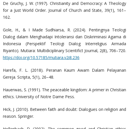
De Gruchy, J. W. (1997). Christianity and Democracy: A Theology
for a Just World Order. Journal of Church and State, 39(1), 161–
162.
Gole, H., & I Made Sudhiarsa, R. (2024). Pentingnya Teologi
Dialog dalam Menghadapi Intoleransi dan Diskriminasi Agama di
Indonesia (Perspektif Teologi Dialog Interreligius Armada
Riyanto). Mutiara: Multidiciplinary Scientifict Journal, 2(8), 706–720.
https://doi.org/10.57185/mutiara.v2i8.236
Harefa, F. L. (2018). Peranan Kaum Awam Dalam Pelayanan
Gereja. Scripta, 5(1), 26–48.
Hauerwas, S. (1991). The peaceable kingdom: A primer in Christian
ethics. University of Notre Dame Pess.
Hick, J. (2010). Between faith and doubt: Dialogues on religion and
reason. Springer.
Hollenbach, D. (2002). The common good and Christian ethics