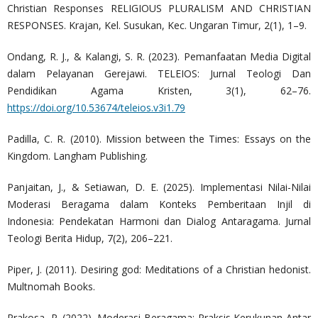
Christian Responses RELIGIOUS PLURALISM AND CHRISTIAN
RESPONSES. Krajan, Kel. Susukan, Kec. Ungaran Timur, 2(1), 1–9.
Ondang, R. J., & Kalangi, S. R. (2023). Pemanfaatan Media Digital
dalam Pelayanan Gerejawi. TELEIOS: Jurnal Teologi Dan
Pendidikan Agama Kristen, 3(1), 62–76.
https://doi.org/10.53674/teleios.v3i1.79
Padilla, C. R. (2010). Mission between the Times: Essays on the
Kingdom. Langham Publishing.
Panjaitan, J., & Setiawan, D. E. (2025). Implementasi Nilai-Nilai
Moderasi Beragama dalam Konteks Pemberitaan Injil di
Indonesia: Pendekatan Harmoni dan Dialog Antaragama. Jurnal
Teologi Berita Hidup, 7(2), 206–221.
Piper, J. (2011). Desiring god: Meditations of a Christian hedonist.
Multnomah Books.
Prakosa, P. (2022). Moderasi Beragama: Praksis Kerukunan Antar