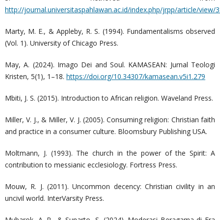
http://journal.universitaspahlawan.ac.id/index.php/jrpp/article/vie
Marty, M. E., & Appleby, R. S. (1994). Fundamentalisms observed
(Vol. 1). University of Chicago Press.
May, A. (2024). Imago Dei and Soul. KAMASEAN: Jurnal Teologi
Kristen, 5(1), 1–18.
https://doi.org/10.34307/kamasean.v5i1.279
Mbiti, J. S. (2015). Introduction to African religion. Waveland Press.
Miller, V. J., & Miller, V. J. (2005). Consuming religion: Christian faith
and practice in a consumer culture. Bloomsbury Publishing USA.
Moltmann, J. (1993). The church in the power of the Spirit: A
contribution to messianic ecclesiology. Fortress Press.
Mouw, R. J. (2011). Uncommon decency: Christian civility in an
uncivil world. InterVarsity Press.
Mubarok, A. R., & Sunarto, S. (2024). Moderasi Beragama di Era