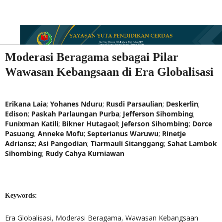
Moderasi Beragama sebagai Pilar
Wawasan Kebangsaan di Era Globalisasi
Erikana Laia
;
Yohanes Nduru
;
Rusdi Parsaulian
;
Deskerlin
;
Edison
;
Paskah Parlaungan Purba
;
Jefferson Sihombing
;
Funixman Katili
;
Bikner Hutagaol
;
Jeferson Sihombing
;
Dorce
Pasuang
;
Anneke Mofu
;
Septerianus Waruwu
;
Rinetje
Adriansz
;
Asi Pangodian
;
Tiarmauli Sitanggang
;
Sahat Lambok
Sihombing
;
Rudy Cahya Kurniawan
Keywords:
Era Globalisasi, Moderasi Beragama, Wawasan Kebangsaan