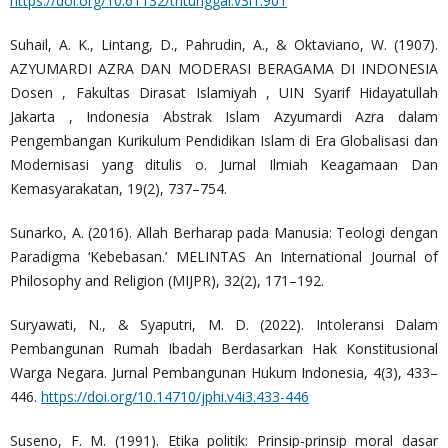
https://doi.org/10.61132/tritunggal.v3i1.901
Suhail, A. K., Lintang, D., Pahrudin, A., & Oktaviano, W. (1907).
AZYUMARDI AZRA DAN MODERASI BERAGAMA DI INDONESIA
Dosen , Fakultas Dirasat Islamiyah , UIN Syarif Hidayatullah
Jakarta , Indonesia Abstrak Islam Azyumardi Azra dalam
Pengembangan Kurikulum Pendidikan Islam di Era Globalisasi dan
Modernisasi yang ditulis o. Jurnal Ilmiah Keagamaan Dan
Kemasyarakatan, 19(2), 737–754.
Sunarko, A. (2016). Allah Berharap pada Manusia: Teologi dengan
Paradigma ‘Kebebasan.’ MELINTAS An International Journal of
Philosophy and Religion (MIJPR), 32(2), 171–192.
Suryawati, N., & Syaputri, M. D. (2022). Intoleransi Dalam
Pembangunan Rumah Ibadah Berdasarkan Hak Konstitusional
Warga Negara. Jurnal Pembangunan Hukum Indonesia, 4(3), 433–
446.
https://doi.org/10.14710/jphi.v4i3.433-446
Suseno, F. M. (1991). Etika politik: Prinsip-prinsip moral dasar