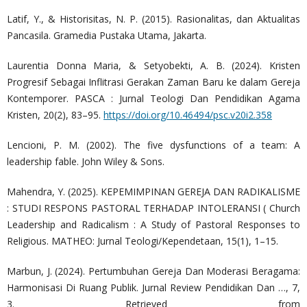
Latif, Y., & Historisitas, N. P. (2015). Rasionalitas, dan Aktualitas
Pancasila. Gramedia Pustaka Utama, Jakarta.
Laurentia Donna Maria, & Setyobekti, A. B. (2024). Kristen
Progresif Sebagai Inflitrasi Gerakan Zaman Baru ke dalam Gereja
Kontemporer. PASCA : Jurnal Teologi Dan Pendidikan Agama
Kristen, 20(2), 83–95.
https://doi.org/10.46494/psc.v20i2.358
Lencioni, P. M. (2002). The five dysfunctions of a team: A
leadership fable. John Wiley & Sons.
Mahendra, Y. (2025). KEPEMIMPINAN GEREJA DAN RADIKALISME
: STUDI RESPONS PASTORAL TERHADAP INTOLERANSI ( Church
Leadership and Radicalism : A Study of Pastoral Responses to
Religious. MATHEO: Jurnal Teologi/Kependetaan, 15(1), 1–15.
Marbun, J. (2024). Pertumbuhan Gereja Dan Moderasi Beragama:
Harmonisasi Di Ruang Publik. Jurnal Review Pendidikan Dan …, 7,
3. Retrieved from