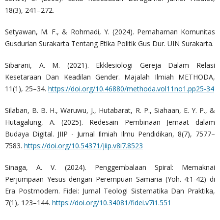
18(3), 241–272.
Setyawan, M. F., & Rohmadi, Y. (2024). Pemahaman Komunitas
Gusdurian Surakarta Tentang Etika Politik Gus Dur. UIN Surakarta.
Sibarani, A. M. (2021). Ekklesiologi Gereja Dalam Relasi
Kesetaraan Dan Keadilan Gender. Majalah Ilmiah METHODA,
11(1), 25–34.
https://doi.org/10.46880/methoda.vol11no1.pp25-34
Silaban, B. B. H., Waruwu, J., Hutabarat, R. P., Siahaan, E. Y. P., &
Hutagalung, A. (2025). Redesain Pembinaan Jemaat dalam
Budaya Digital. JIIP - Jurnal Ilmiah Ilmu Pendidikan, 8(7), 7577–
7583.
https://doi.org/10.54371/jiip.v8i7.8523
Sinaga, A. V. (2024). Penggembalaan Spiral: Memaknai
Perjumpaan Yesus dengan Perempuan Samaria (Yoh. 4:1-42) di
Era Postmodern. Fidei: Jurnal Teologi Sistematika Dan Praktika,
7(1), 123–144.
https://doi.org/10.34081/fidei.v7i1.551