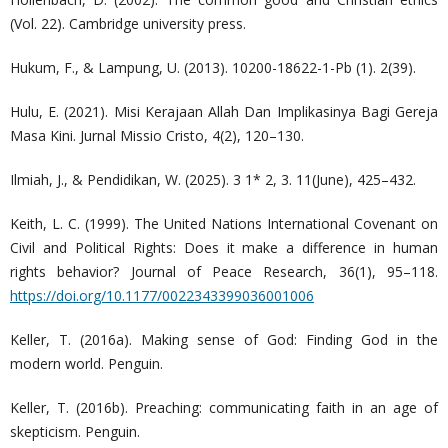
(Vol. 22). Cambridge university press.
Hukum, F., & Lampung, U. (2013). 10200-18622-1-Pb (1). 2(39).
Hulu, E. (2021). Misi Kerajaan Allah Dan Implikasinya Bagi Gereja
Masa Kini. Jurnal Missio Cristo, 4(2), 120–130.
Ilmiah, J., & Pendidikan, W. (2025). 3 1* 2, 3. 11(June), 425–432.
Keith, L. C. (1999). The United Nations International Covenant on
Civil and Political Rights: Does it make a difference in human
rights behavior? Journal of Peace Research, 36(1), 95–118.
https://doi.org/10.1177/0022343399036001006
Keller, T. (2016a). Making sense of God: Finding God in the
modern world. Penguin.
Keller, T. (2016b). Preaching: communicating faith in an age of
skepticism. Penguin.