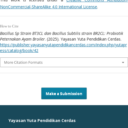
NonCommercial-ShareAlike 4.0 International License
.
How to Cite
Bacillus Sp Strain BT3CL dan Bacillus Subtilis strain BR2CL: Probiotik
Peternakan Ayam Broiler
. (2025). Yayasan Yuta Pendidikan Cerdas.
https://publisher.yayasanyutapendidikancerdas.com/index.php/yutapr
ess/catalog/book/42
More Citation Formats
Make a Submission
Yayasan Yuta Pendidikan Cerdas