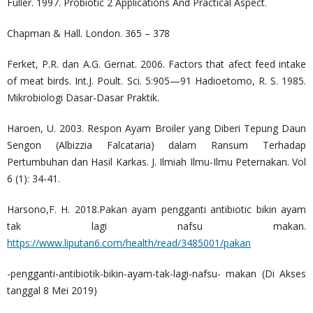
Fuller. 1997. Probiotic 2 Applications And Practical Aspect.
Chapman & Hall. London. 365 – 378
Ferket, P.R. dan A.G. Gernat. 2006. Factors that afect feed intake
of meat birds. Int.J. Poult. Sci. 5:905—91 Hadioetomo, R. S. 1985.
Mikrobiologi Dasar-Dasar Praktik.
Haroen, U. 2003. Respon Ayam Broiler yang Diberi Tepung Daun
Sengon (Albizzia Falcataria) dalam Ransum Terhadap
Pertumbuhan dan Hasil Karkas. J. Ilmiah Ilmu-Ilmu Peternakan. Vol
6 (1): 34-41.
Harsono,F. H. 2018.Pakan ayam pengganti antibiotic bikin ayam
tak lagi nafsu makan.
https://www.liputan6.com/health/read/3485001/pakan
-pengganti-antibiotik-bikin-ayam-tak-lagi-nafsu- makan (Di Akses
tanggal 8 Mei 2019)