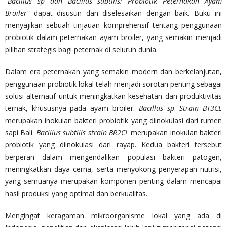
"Bacillus sp dan Bacillus subtilis: Probiotik Peternakan Ayam
Broiler"
dapat disusun dan diselesaikan dengan baik. Buku ini
menyajikan sebuah tinjauan komprehensif tentang penggunaan
probiotik dalam peternakan ayam broiler, yang semakin menjadi
pilihan strategis bagi peternak di seluruh dunia.
Dalam era peternakan yang semakin modern dan berkelanjutan,
penggunaan probiotik lokal telah menjadi sorotan penting sebagai
solusi alternatif untuk meningkatkan kesehatan dan produktivitas
ternak, khususnya pada ayam broiler.
Bacillus sp
.
Strain BT
3
CL
merupakan inokulan bakteri probiotik yang diinokulasi dari rumen
sapi Bali.
Bacillus subtilis strain BR
2
CL
merupakan inokulan bakteri
probiotik yang diinokulasi dari rayap. Kedua bakteri tersebut
berperan dalam mengendalikan populasi bakteri patogen,
meningkatkan daya cerna, serta menyokong penyerapan nutrisi,
yang semuanya merupakan komponen penting dalam mencapai
hasil produksi yang optimal dan berkualitas.
Mengingat keragaman mikroorganisme lokal yang ada di