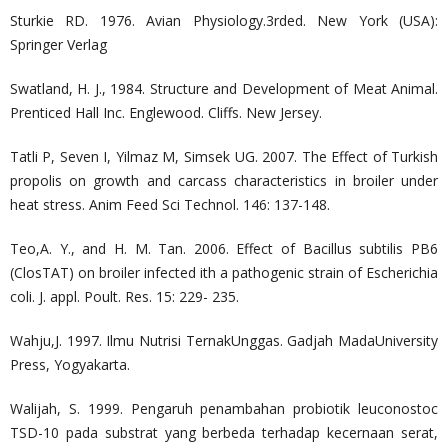
Sturkie RD. 1976. Avian Physiology.3rded. New York (USA):
Springer Verlag
Swatland, H. J., 1984. Structure and Development of Meat Animal.
Prenticed Hall Inc. Englewood. Cliffs. New Jersey.
Tatli P, Seven I, Yilmaz M, Simsek UG. 2007. The Effect of Turkish
propolis on growth and carcass characteristics in broiler under
heat stress. Anim Feed Sci Technol. 146: 137-148.
Teo,A. Y., and H. M. Tan. 2006. Effect of Bacillus subtilis PB6
(ClosTAT) on broiler infected ith a pathogenic strain of Escherichia
coli. J. appl. Poult. Res. 15: 229- 235.
Wahju,J. 1997. Ilmu Nutrisi TernakUnggas. Gadjah MadaUniversity
Press, Yogyakarta.
Walijah, S. 1999. Pengaruh penambahan probiotik leuconostoc
TSD-10 pada substrat yang berbeda terhadap kecernaan serat,