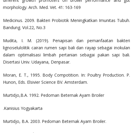
different growth promoters on broiler performance and gut
morphology. Arch. Med. Vet. 41: 163-169
Medicinus. 2009. Bakteri Probiotik Meningkatkan Imunitas Tubuh.
Bandung. Vol.22, No.3
Mudita, I. M. (2019). Penapisan dan pemanfaatan bakteri
lignoselulolitik cairan rumen sapi bali dan rayap sebagai inokulan
dalam optimalisasi limbah pertanian sebagai pakan sapi bali.
Disertasi Univ. Udayana, Denpasar.
Moran, E. T., 1995. Body Compotition. In: Poultry Production. P.
Hunon, Eds. Elsivier Science BV. Amsterdam.
Murtidjo,B.A. 1992. Pedoman Beternak Ayam Broiler
.Kanisius Yogyakarta
Murtidjo, B.A. 2003. Pedoman Beternak Ayam Broiler.