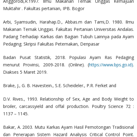
Anggorodi,R.1997. Ilmu Makanan Ternak Unggas Kemajuan
Muktahir . Fakultas pertanian, IPB. Bogor
Arbi, Syamsudin, Harahap.D., Abbas.m dan Tami,D. 1980. Ilmu
Makanan Ternak Unggas. Fakultas Pertanian Universitas Andalas.
Padang Terhadap Karkas dan Bagian Tubuh Lainnya pada Ayam
Pedaging. Skripsi Fakultas Peternakan, Denpasar
Badan Pusat Statistik, 2018. Populasi Ayam Ras Pedaging
menurut Provinsi, 2009-2018. (Online). (
https://www.bps.go.id)
.
Diakses 5 Maret 2019.
Brake, J., G. B. Havestein., S.E. Scheideler., P.R. Ferket and
D.V. Rives., 1993. Relationship of Sex, Age and Body Weight to
broiler, carcassyield and offal production. Poultry Science 72 :
1137 – 1145.
Bakar, A. 2003. Mutu Karkas Ayam Hasil Pemotongan Tradisional
dan Penerapan Sistem Hazard Analiysis Critical Control Point.