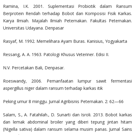
Ramina, I.K. 2001. Suplementasi Probiotik dalam Ransum
Berprotein Rendah terhadap Bobot dan Komposisi Fisik Karkas.
Karya Ilmiah. Majalah Ilmiah Peternakan. Fakultas Peternakan.
Universitas Udayana. Denpasar
Rasyaf, M. 1992. Memelihara Ayam Buras. Kanisius, Yogyakarta
Ressang, A. A. 1963. Patologi Khusus Veteriner. Edisi II.
N.V. Percetakan Bali, Denpasar.
Roeswandy, 2006. Pemanfaatan lumpur sawit fermentasi
aspergillus niger dalam ransum terhadap karkas itik
Peking umur 8 minggu. Jurnal Agribisnis Peternakan. 2: 62—66
Salam, S., A. Fatahilah., D. Sunarti dan Isroli. 2013. Bobot karkas
dan lemak abdominal broiler yang diberi tepung jintan hitam
(Nigella sativa) dalam ransum selama musim panas. Jurnal Sains