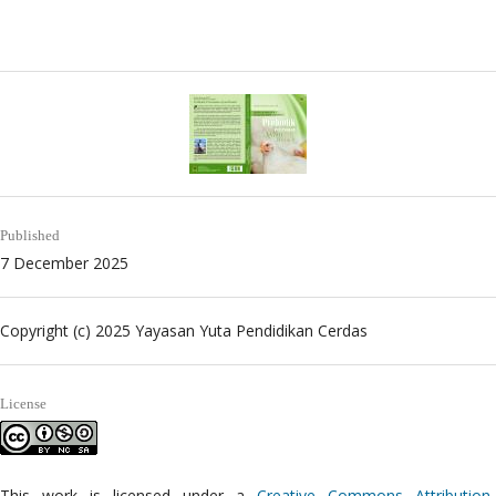
Published
7 December 2025
Copyright (c) 2025 Yayasan Yuta Pendidikan Cerdas
License
This work is licensed under a
Creative Commons Attribution