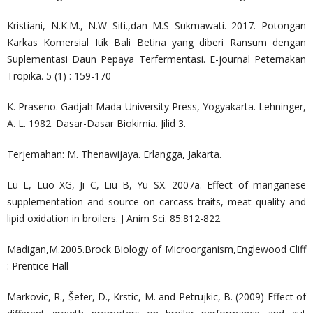
Kristiani, N.K.M., N.W Siti.,dan M.S Sukmawati. 2017. Potongan
Karkas Komersial Itik Bali Betina yang diberi Ransum dengan
Suplementasi Daun Pepaya Terfermentasi. E-journal Peternakan
Tropika. 5 (1) : 159-170
K. Praseno. Gadjah Mada University Press, Yogyakarta. Lehninger,
A. L. 1982. Dasar-Dasar Biokimia. Jilid 3.
Terjemahan: M. Thenawijaya. Erlangga, Jakarta.
Lu L, Luo XG, Ji C, Liu B, Yu SX. 2007a. Effect of manganese
supplementation and source on carcass traits, meat quality and
lipid oxidation in broilers. J Anim Sci. 85:812-822.
Madigan,M.2005.Brock Biology of Microorganism,Englewood Cliff
: Prentice Hall
Markovic, R., Šefer, D., Krstic, M. and Petrujkic, B. (2009) Effect of