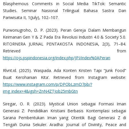
Blasphemous Comments in Social Media TikTok: Semantic
Studies. Seminar Nasional Trilingual Bahasa Sastra Dan
Pariwisata II, 1(July), 102–107.
Purwonugroho, D. P. (2023). Peran Gereja Dalam Membangun
Keimanan Gen Y & Z Pada Era Revolusi Industri 4.0 & Society 5.0.
RITORNERA JURNAL PENTAKOSTA INDONESIA, 2(3), 71–84.
Retrieved from
https://ojs.pspindonesia.org/index.php/JPI/index%0APeran
Rlvnt.id. (2025). Waspada. Ada Konten Kristen Tapi “Junk Food”
Buat Kerohanian Kita’. Retrieved from Instagram website:
https://www.instagram.com/p/DPObLzmD7pb/?
img_index=4&igsh=ZnN4ZTJob25mbGtn
Siregar, O. R. (2023). Mystical Union sebagai Formasi Iman
Generasi Z: Pendidikan Kristiani Berbasis Kontemplasi sebagai
Sarana Pembentukan Iman yang Otentik Bagi Generasi Z di
Tengah Dunia Sekuler. Aradha: Journal of Divinity, Peace and