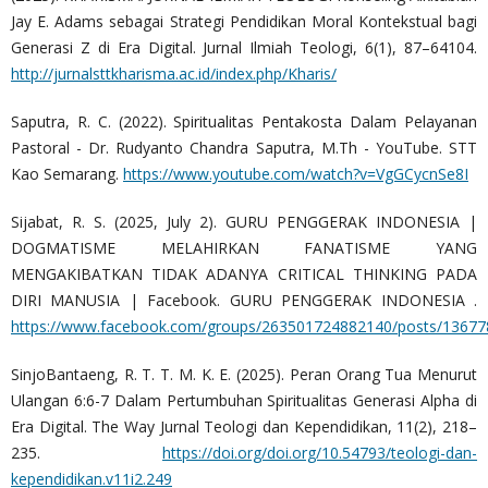
Jay E. Adams sebagai Strategi Pendidikan Moral Kontekstual bagi
Generasi Z di Era Digital. Jurnal Ilmiah Teologi, 6(1), 87–64104.
http://jurnalsttkharisma.ac.id/index.php/Kharis/
Saputra, R. C. (2022). Spiritualitas Pentakosta Dalam Pelayanan
Pastoral - Dr. Rudyanto Chandra Saputra, M.Th - YouTube. STT
Kao Semarang.
https://www.youtube.com/watch?v=VgGCycnSe8I
Sijabat, R. S. (2025, July 2). GURU PENGGERAK INDONESIA |
DOGMATISME MELAHIRKAN FANATISME YANG
MENGAKIBATKAN TIDAK ADANYA CRITICAL THINKING PADA
DIRI MANUSIA | Facebook. GURU PENGGERAK INDONESIA .
https://www.facebook.com/groups/263501724882140/posts/1367
SinjoBantaeng, R. T. T. M. K. E. (2025). Peran Orang Tua Menurut
Ulangan 6:6-7 Dalam Pertumbuhan Spiritualitas Generasi Alpha di
Era Digital. The Way Jurnal Teologi dan Kependidikan, 11(2), 218–
235.
https://doi.org/doi.org/10.54793/teologi-dan-
kependidikan.v11i2.249