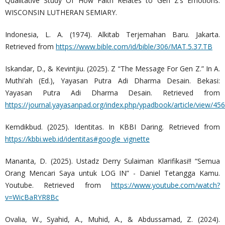
Qualitative Study Of How Faith Relates to Gen Z’s Emotions.
WISCONSIN LUTHERAN SEMIARY.
Indonesia, L. A. (1974). Alkitab Terjemahan Baru. Jakarta.
Retrieved from
https://www.bible.com/id/bible/306/MAT.5.37.TB
Iskandar, D., & Kevintjiu. (2025). Z “The Message For Gen Z.” In A.
Muthi’ah (Ed.), Yayasan Putra Adi Dharma Desain. Bekasi:
Yayasan Putra Adi Dharma Desain. Retrieved from
https://journal.yayasanpad.org/index.php/ypadbook/article/view/4
Kemdikbud. (2025). Identitas. In KBBI Daring. Retrieved from
https://kbbi.web.id/identitas#google_vignette
Mananta, D. (2025). Ustadz Derry Sulaiman Klarifikasi!! “Semua
Orang Mencari Saya untuk LOG IN” - Daniel Tetangga Kamu.
Youtube. Retrieved from
https://www.youtube.com/watch?
v=WicBaRYR8Bc
Ovalia, W., Syahid, A., Muhid, A., & Abdussamad, Z. (2024).