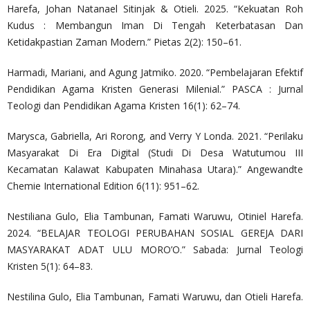
Harefa, Johan Natanael Sitinjak & Otieli. 2025. “Kekuatan Roh
Kudus : Membangun Iman Di Tengah Keterbatasan Dan
Ketidakpastian Zaman Modern.” Pietas 2(2): 150–61.
Harmadi, Mariani, and Agung Jatmiko. 2020. “Pembelajaran Efektif
Pendidikan Agama Kristen Generasi Milenial.” PASCA : Jurnal
Teologi dan Pendidikan Agama Kristen 16(1): 62–74.
Marysca, Gabriella, Ari Rorong, and Verry Y Londa. 2021. “Perilaku
Masyarakat Di Era Digital (Studi Di Desa Watutumou III
Kecamatan Kalawat Kabupaten Minahasa Utara).” Angewandte
Chemie International Edition 6(11): 951–62.
Nestiliana Gulo, Elia Tambunan, Famati Waruwu, Otiniel Harefa.
2024. “BELAJAR TEOLOGI PERUBAHAN SOSIAL GEREJA DARI
MASYARAKAT ADAT ULU MORO’O.” Sabada: Jurnal Teologi
Kristen 5(1): 64–83.
Nestilina Gulo, Elia Tambunan, Famati Waruwu, dan Otieli Harefa.