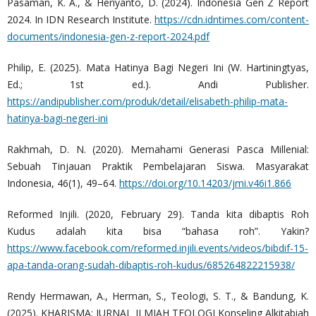
Pasaman, K. A., & Heriyanto, D. (2024). Indonesia Gen Z Report
2024. In IDN Research Institute.
https://cdn.idntimes.com/content-
documents/indonesia-gen-z-report-2024.pdf
Philip, E. (2025). Mata Hatinya Bagi Negeri Ini (W. Hartiningtyas,
Ed.; 1st ed.). Andi Publisher.
https://andipublisher.com/produk/detail/elisabeth-philip-mata-
hatinya-bagi-negeri-ini
Rakhmah, D. N. (2020). Memahami Generasi Pasca Millenial:
Sebuah Tinjauan Praktik Pembelajaran Siswa. Masyarakat
Indonesia, 46(1), 49–64.
https://doi.org/10.14203/jmi.v46i1.866
Reformed Injili. (2020, February 29). Tanda kita dibaptis Roh
Kudus adalah kita bisa “bahasa roh”. Yakin?
https://www.facebook.com/reformed.injili.events/videos/bibdif-15-
apa-tanda-orang-sudah-dibaptis-roh-kudus/685264822215938/
Rendy Hermawan, A., Herman, S., Teologi, S. T., & Bandung, K.
(2025). KHARISMA: JURNAL ILMIAH TEOLOGI Konseling Alkitabiah