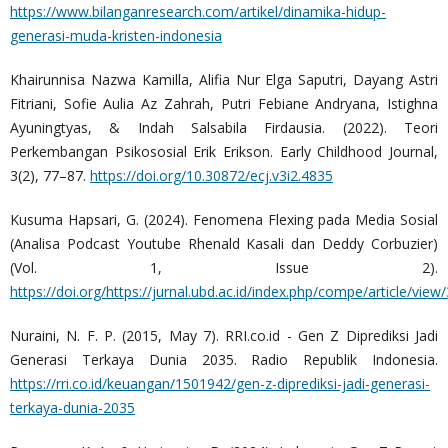
https://www.bilanganresearch.com/artikel/dinamika-hidup-
generasi-muda-kristen-indonesia
Khairunnisa Nazwa Kamilla, Alifia Nur Elga Saputri, Dayang Astri
Fitriani, Sofie Aulia Az Zahrah, Putri Febiane Andryana, Istighna
Ayuningtyas, & Indah Salsabila Firdausia. (2022). Teori
Perkembangan Psikososial Erik Erikson. Early Childhood Journal,
3(2), 77–87.
https://doi.org/10.30872/ecj.v3i2.4835
Kusuma Hapsari, G. (2024). Fenomena Flexing pada Media Sosial
(Analisa Podcast Youtube Rhenald Kasali dan Deddy Corbuzier)
(Vol. 1, Issue 2).
https://doi.org/https://jurnal.ubd.ac.id/index.php/compe/article/vie
Nuraini, N. F. P. (2015, May 7). RRI.co.id - Gen Z Diprediksi Jadi
Generasi Terkaya Dunia 2035. Radio Republik Indonesia.
https://rri.co.id/keuangan/1501942/gen-z-diprediksi-jadi-generasi-
terkaya-dunia-2035