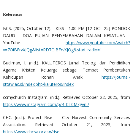
References
BCS. (2025, October 12). TKISS - 1.00 PM [12 OCT 25] PONDOK
DAUD - DOA PUJIAN PENYEMBAHAN DALAM KESATUAN -
YouTube.
https://www.youtube.com/watch?
v=7OiBFrvXJQg&list=RD7OiBFrvXJQg&start_radio=1
Budiman, I. (n.d.). KALUTEROS Jurnal Teologi dan Pendidikan
Agama Kristen Keluarga sebagai Tempat Pembentukan
Kehidupan Rohani Anak.
https://journal-
sttaw.ac.id/index.php/kaluteros/index
ccmychurch Instagram. (n.d.). Retrieved October 22, 2025, from
https://www.instagram.com/p/B_bT0MxgvnI/
CHC. (n.d.). Project Rise — City Harvest Community Services
Association. Retrieved October 21, 2025, from
https://www.chcsa.org.sg/rise