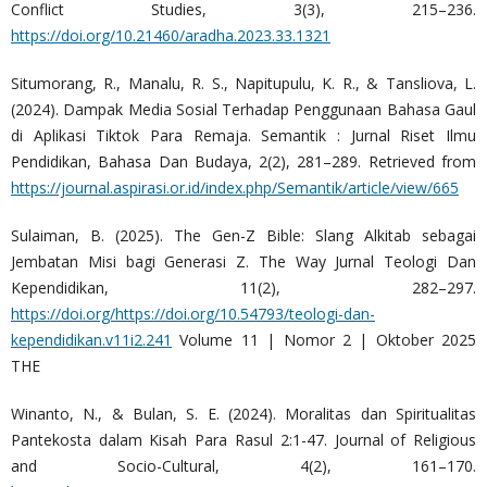
Conflict Studies, 3(3), 215–236.
https://doi.org/10.21460/aradha.2023.33.1321
Situmorang, R., Manalu, R. S., Napitupulu, K. R., & Tansliova, L.
(2024). Dampak Media Sosial Terhadap Penggunaan Bahasa Gaul
di Aplikasi Tiktok Para Remaja. Semantik : Jurnal Riset Ilmu
Pendidikan, Bahasa Dan Budaya, 2(2), 281–289. Retrieved from
https://journal.aspirasi.or.id/index.php/Semantik/article/view/665
Sulaiman, B. (2025). The Gen-Z Bible: Slang Alkitab sebagai
Jembatan Misi bagi Generasi Z. The Way Jurnal Teologi Dan
Kependidikan, 11(2), 282–297.
https://doi.org/https://doi.org/10.54793/teologi-dan-
kependidikan.v11i2.241
Volume 11 | Nomor 2 | Oktober 2025
THE
Winanto, N., & Bulan, S. E. (2024). Moralitas dan Spiritualitas
Pantekosta dalam Kisah Para Rasul 2:1-47. Journal of Religious
and Socio-Cultural, 4(2), 161–170.