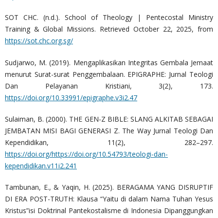
SOT CHC. (n.d.). School of Theology | Pentecostal Ministry
Training & Global Missions. Retrieved October 22, 2025, from
https://sot.chc.org.sg/
Sudjarwo, M. (2019). Mengaplikasikan Integritas Gembala Jemaat
menurut Surat-surat Penggembalaan. EPIGRAPHE: Jurnal Teologi
Dan Pelayanan Kristiani, 3(2), 173.
https://doi.org/10.33991/epigraphe.v3i2.47
Sulaiman, B. (2000). THE GEN-Z BIBLE: SLANG ALKITAB SEBAGAI
JEMBATAN MISI BAGI GENERASI Z. The Way Jurnal Teologi Dan
Kependidikan, 11(2), 282–297.
https://doi.org/https://doi.org/10.54793/teologi-dan-
kependidikan.v11i2.241
Tambunan, E., & Yaqin, H. (2025). BERAGAMA YANG DISRUPTIF
DI ERA POST-TRUTH: Klausa “Yaitu di dalam Nama Tuhan Yesus
Kristus”isi Doktrinal Pantekostalisme di Indonesia Dipanggungkan