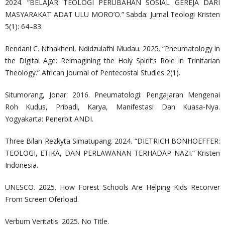
2024. “BELAJAR TEOLOGI PERUBAHAN SOSIAL GEREJA DARI
MASYARAKAT ADAT ULU MORO’O.” Sabda: Jurnal Teologi Kristen
5(1): 64–83.
Rendani C. Nthakheni, Ndidzulafhi Mudau. 2025. “Pneumatology in
the Digital Age: Reimagining the Holy Spirit’s Role in Trinitarian
Theology.” African Journal of Pentecostal Studies 2(1).
Situmorang, Jonar. 2016. Pneumatologi: Pengajaran Mengenai
Roh Kudus, Pribadi, Karya, Manifestasi Dan Kuasa-Nya.
Yogyakarta: Penerbit ANDI.
Three Bilan Rezkyta Simatupang. 2024. “DIETRICH BONHOEFFER:
TEOLOGI, ETIKA, DAN PERLAWANAN TERHADAP NAZI.” Kristen
Indonesia.
UNESCO. 2025. How Forest Schools Are Helping Kids Recorver
From Screen Oferload.
Verbum Veritatis. 2025. No Title.