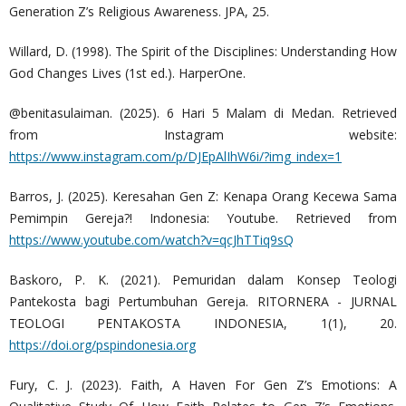
Generation Z’s Religious Awareness. JPA, 25.
Willard, D. (1998). The Spirit of the Disciplines: Understanding How
God Changes Lives (1st ed.). HarperOne.
@benitasulaiman. (2025). 6 Hari 5 Malam di Medan. Retrieved
from Instagram website:
https://www.instagram.com/p/DJEpAlIhW6i/?img_index=1
Barros, J. (2025). Keresahan Gen Z: Kenapa Orang Kecewa Sama
Pemimpin Gereja?! Indonesia: Youtube. Retrieved from
https://www.youtube.com/watch?v=qcJhTTiq9sQ
Baskoro, P. K. (2021). Pemuridan dalam Konsep Teologi
Pantekosta bagi Pertumbuhan Gereja. RITORNERA - JURNAL
TEOLOGI PENTAKOSTA INDONESIA, 1(1), 20.
https://doi.org/pspindonesia.org
Fury, C. J. (2023). Faith, A Haven For Gen Z’s Emotions: A