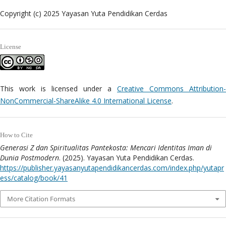
Copyright (c) 2025 Yayasan Yuta Pendidikan Cerdas
License
This work is licensed under a
Creative Commons Attribution
NonCommercial-ShareAlike 4.0 International License
.
How to Cite
Generasi Z dan Spiritualitas Pantekosta: Mencari Identitas Iman di
Dunia Postmodern
. (2025). Yayasan Yuta Pendidikan Cerdas.
https://publisher.yayasanyutapendidikancerdas.com/index.php/yutapr
ess/catalog/book/41
More Citation Formats