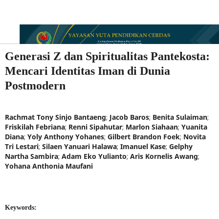
Generasi Z dan Spiritualitas Pantekosta:
Mencari Identitas Iman di Dunia
Postmodern
Rachmat Tony Sinjo Bantaeng
;
Jacob Baros
;
Benita Sulaiman
;
Friskilah Febriana
;
Renni Sipahutar
;
Marlon Siahaan
;
Yuanita
Diana
;
Yoly Anthony Yohanes
;
Gilbert Brandon Foek
;
Novita
Tri Lestari
;
Silaen Yanuari Halawa
;
Imanuel Kase
;
Gelphy
Nartha Sambira
;
Adam Eko Yulianto
;
Aris Kornelis Awang
;
Yohana Anthonia Maufani
Keywords: