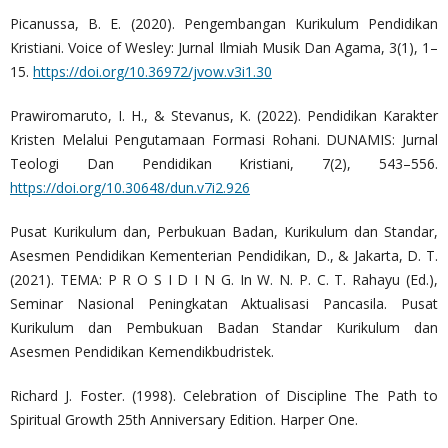
Picanussa, B. E. (2020). Pengembangan Kurikulum Pendidikan
Kristiani. Voice of Wesley: Jurnal Ilmiah Musik Dan Agama, 3(1), 1–
15.
https://doi.org/10.36972/jvow.v3i1.30
Prawiromaruto, I. H., & Stevanus, K. (2022). Pendidikan Karakter
Kristen Melalui Pengutamaan Formasi Rohani. DUNAMIS: Jurnal
Teologi Dan Pendidikan Kristiani, 7(2), 543–556.
https://doi.org/10.30648/dun.v7i2.926
Pusat Kurikulum dan, Perbukuan Badan, Kurikulum dan Standar,
Asesmen Pendidikan Kementerian Pendidikan, D., & Jakarta, D. T.
(2021). TEMA: P R O S I D I N G. In W. N. P. C. T. Rahayu (Ed.),
Seminar Nasional Peningkatan Aktualisasi Pancasila. Pusat
Kurikulum dan Pembukuan Badan Standar Kurikulum dan
Asesmen Pendidikan Kemendikbudristek.
Richard J. Foster. (1998). Celebration of Discipline The Path to
Spiritual Growth 25th Anniversary Edition. Harper One.