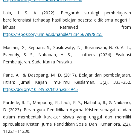
Laia, I. S. A. (2022). Pengaruh strategi pembelajaran
berdiferensiasi terhadap hasil belajar peserta didik sma negeri 1
lahusa. Retrieved from
https://repository.uhn.ac.id/handle/123456789/8255
Maulani, G., Septiani, S., Susilowaty, N., Rusmayani, N. G. A. L.,
Evenddy, S. S., Nababan, H. S., … others. (2024). Evaluasi
Pembelajaran. Sada Kurnia Pustaka.
Pane, A., & Dasopang, M. D. (2017). Belajar dan pembelajaran.
Fitrah: Jurnal Kajian Ilmu-Ilmu Keislaman, 3(2), 333–352.
https://doi.org/10.24952/fitrah.v3i2.945
Pardede, R. T., Marpaung, R., Laoli, R. Y., Naibaho, R., & Naibaho,
D. (2023). Peran guru Pendidikan Agama Kristen sebagai teladan
dalam membentuk karakter siswa yang unggul dan memiliki
spiritualitas Kristen. Jurnal Pendidikan Sosial Dan Humaniora, 2(2),
11221–11230.