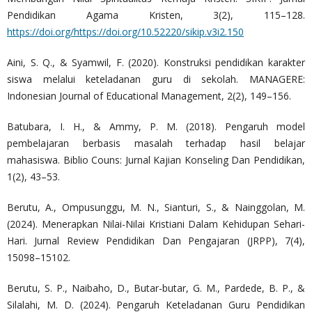
Pendidikan Agama Kristen, 3(2), 115–128.
https://doi.org/https://doi.org/10.52220/sikip.v3i2.150
Aini, S. Q., & Syamwil, F. (2020). Konstruksi pendidikan karakter
siswa melalui keteladanan guru di sekolah. MANAGERE:
Indonesian Journal of Educational Management, 2(2), 149–156.
Batubara, I. H., & Ammy, P. M. (2018). Pengaruh model
pembelajaran berbasis masalah terhadap hasil belajar
mahasiswa. Biblio Couns: Jurnal Kajian Konseling Dan Pendidikan,
1(2), 43–53.
Berutu, A., Ompusunggu, M. N., Sianturi, S., & Nainggolan, M.
(2024). Menerapkan Nilai-Nilai Kristiani Dalam Kehidupan Sehari-
Hari. Jurnal Review Pendidikan Dan Pengajaran (JRPP), 7(4),
15098–15102.
Berutu, S. P., Naibaho, D., Butar-butar, G. M., Pardede, B. P., &
Silalahi, M. D. (2024). Pengaruh Keteladanan Guru Pendidikan