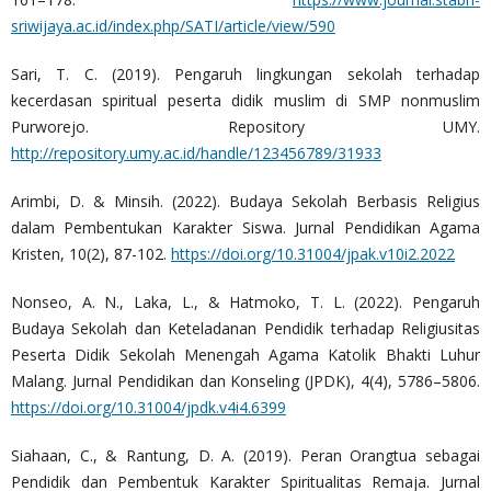
sriwijaya.ac.id/index.php/SATI/article/view/590
Sari, T. C. (2019). Pengaruh lingkungan sekolah terhadap
kecerdasan spiritual peserta didik muslim di SMP nonmuslim
Purworejo. Repository UMY.
http://repository.umy.ac.id/handle/123456789/31933
Arimbi, D. & Minsih. (2022). Budaya Sekolah Berbasis Religius
dalam Pembentukan Karakter Siswa. Jurnal Pendidikan Agama
Kristen, 10(2), 87-102.
https://doi.org/10.31004/jpak.v10i2.2022
Nonseo, A. N., Laka, L., & Hatmoko, T. L. (2022). Pengaruh
Budaya Sekolah dan Keteladanan Pendidik terhadap Religiusitas
Peserta Didik Sekolah Menengah Agama Katolik Bhakti Luhur
Malang. Jurnal Pendidikan dan Konseling (JPDK), 4(4), 5786–5806.
https://doi.org/10.31004/jpdk.v4i4.6399
Siahaan, C., & Rantung, D. A. (2019). Peran Orangtua sebagai
Pendidik dan Pembentuk Karakter Spiritualitas Remaja. Jurnal