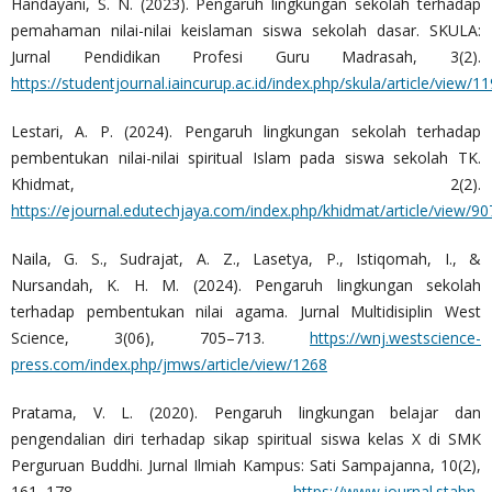
Handayani, S. N. (2023). Pengaruh lingkungan sekolah terhadap
pemahaman nilai-nilai keislaman siswa sekolah dasar. SKULA:
Jurnal Pendidikan Profesi Guru Madrasah, 3(2).
https://studentjournal.iaincurup.ac.id/index.php/skula/article/view/1
Lestari, A. P. (2024). Pengaruh lingkungan sekolah terhadap
pembentukan nilai-nilai spiritual Islam pada siswa sekolah TK.
Khidmat, 2(2).
https://ejournal.edutechjaya.com/index.php/khidmat/article/view/90
Naila, G. S., Sudrajat, A. Z., Lasetya, P., Istiqomah, I., &
Nursandah, K. H. M. (2024). Pengaruh lingkungan sekolah
terhadap pembentukan nilai agama. Jurnal Multidisiplin West
Science, 3(06), 705–713.
https://wnj.westscience-
press.com/index.php/jmws/article/view/1268
Pratama, V. L. (2020). Pengaruh lingkungan belajar dan
pengendalian diri terhadap sikap spiritual siswa kelas X di SMK
Perguruan Buddhi. Jurnal Ilmiah Kampus: Sati Sampajanna, 10(2),
161–178.
https://www.journal.stabn-